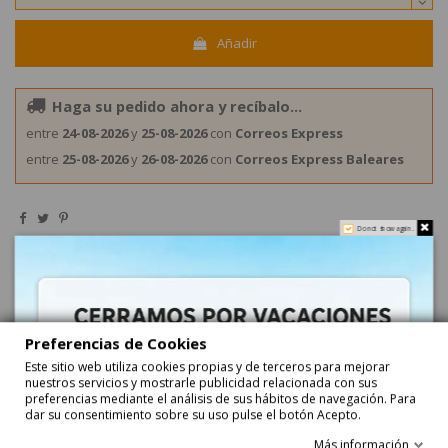
Añadir
Haga su pedido ahora y recíbalo...
entre
24-08-2026
y
25-08-2026
con
Correos Express
entre
25-08-2026
y
26-08-2026
con
Correos Express Baleares
Do not show again.
Preferencias de Cookies
Descripción
Este sitio web utiliza cookies propias y de terceros para mejorar
nuestros servicios y mostrarle publicidad relacionada con sus
preferencias mediante el análisis de sus hábitos de navegación. Para
TORCIDAS FRESA 18 bolsitas 75G HARIBO golosinas
dar su consentimiento sobre su uso pulse el botón Acepto.
TORCIDAS FRESA son regalices de fresa sin relleno, ni pica. Se
Más información
venden 12 bolsitas de 90gr cada una.