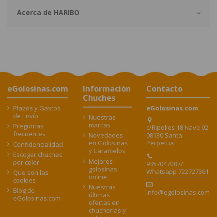
Acerca de HARIBO
eGolosinas.com
Información
Contacto
Chuches
Plazos y Gastos
eGolosinas.com
de Envío
Nuestras
marcas
Preguntas
c/Ripolles 18 Nave 92
frecuentes
08130 Santa
Novedades
Perpetua
en Golosinas
Confidencialidad
y Caramelos
Escoger chuches
Mejores
por color
935704708 //
golosinas
Whatsapp 722727361
Que son las
online
cookies
Nuestras
Blog de
info@egolosinas.com
últimas
eGolosinas.com
ofertas en
chucherías y