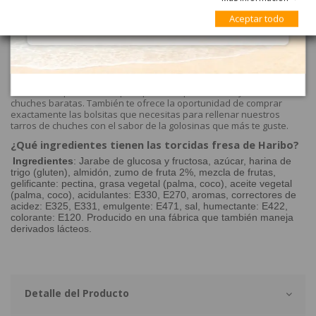
¿Dónde comprar las golosinas de Haribo en bolsitas?
Aceptar todo
En tu tienda de chuches online eGolosinas.com podrás comprar a
domicilio al mejor precio todo el catálogo de bolsitas de Haribo
Golosinas.
¿Por qué seleccionar bolsitas en vez de a granel?
Puedes comprar bolsitas para poder disponer de mayor surtido de
chuches baratas. También te ofrece la oportunidad de comprar
exactamente las bolsitas que necesitas para rellenar nuestros
tarros de chuches con el sabor de la golosinas que más te guste.
¿Qué ingredientes tienen las torcidas fresa de Haribo?
Ingredientes
: Jarabe de glucosa y fructosa, azúcar, harina de
trigo (gluten), almidón, zumo de fruta 2%, mezcla de frutas,
gelificante: pectina, grasa vegetal (palma, coco), aceite vegetal
(palma, coco), acidulantes: E330, E270, aromas, correctores de
acidez: E325, E331, emulgente: E471, sal, humectante: E422,
colorante: E120. Producido en una fábrica que también maneja
derivados lácteos.
Detalle del Producto