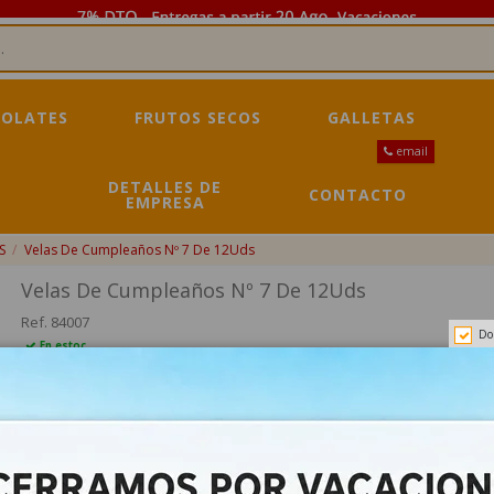
OLATES
FRUTOS SECOS
GALLETAS
email
DETALLES DE
CONTACTO
EMPRESA
S
Velas De Cumpleaños Nº 7 De 12Uds
Velas De Cumpleaños Nº 7 De 12Uds
Ref.
84007
Do
En estoc
6,75 €
7,26 €
-7%
Impuestos incluidos
VELAS DE CUMPLEAÑOS Nº 7 de 12uds