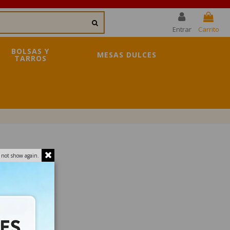
Entrar
Carrito
BOLSAS Y
MESAS DULCES
TARROS
 not show again.