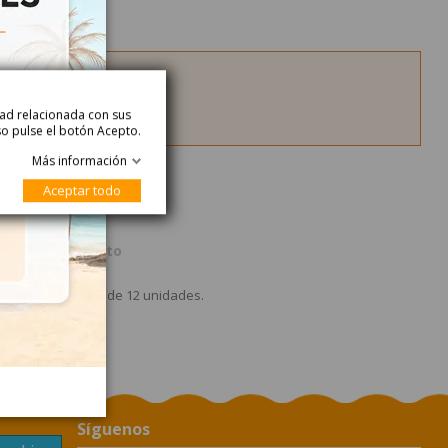
idad relacionada con sus
so pulse el botón Acepto.
Más información
Aceptar todo
alle del Producto
 venden en cajas de 12 unidades.
Síguenos