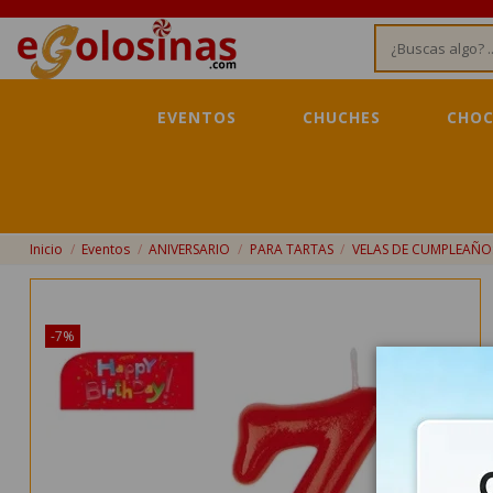
EVENTOS
CHUCHES
CHOC
Inicio
Eventos
ANIVERSARIO
PARA TARTAS
VELAS DE CUMPLEAÑO
¡Disponible sólo en Internet!
-7%