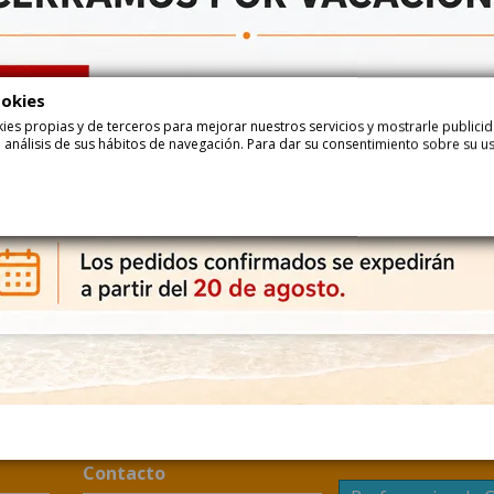
Añadir
Haga su pedido ahora y recíbalo...
ookies
entre
24-08-2026
y
25-08-2026
con
Correos Express
ookies propias y de terceros para mejorar nuestros servicios y mostrarle public
entre
25-08-2026
y
26-08-2026
con
Correos Express Baleares
 análisis de sus hábitos de navegación. Para dar su consentimiento sobre su u
Descripción
Det
VELAS DE CUMPLEAÑOS Nº 7 son velas de cera roja con el número 7. Se
Contacto