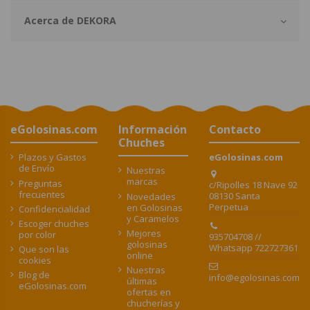
Acerca de DEKORA
eGolosinas.com
Información
Contacto
Chuches
Plazos y Gastos
eGolosinas.com
de Envío
Nuestras
marcas
Preguntas
c/Ripolles 18 Nave 92
frecuentes
08130 Santa
Novedades
Perpetua
en Golosinas
Confidencialidad
y Caramelos
Escoger chuches
Mejores
por color
935704708 //
golosinas
Whatsapp 722727361
Que son las
online
cookies
Nuestras
Blog de
info@egolosinas.com
últimas
eGolosinas.com
ofertas en
chucherías y