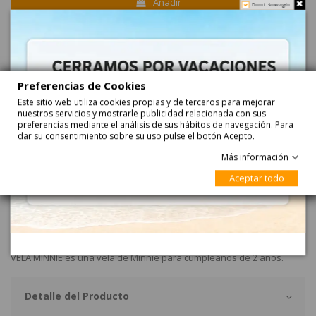
Añadir
Do not show again.
Haga su pedido ahora y recíbalo...
entre
24-08-2026
y
25-08-2026
con
Correos Express
entre
25-08-2026
y
26-08-2026
con
Correos Express Baleares
Preferencias de Cookies
Este sitio web utiliza cookies propias y de terceros para mejorar
nuestros servicios y mostrarle publicidad relacionada con sus
preferencias mediante el análisis de sus hábitos de navegación. Para
dar su consentimiento sobre su uso pulse el botón Acepto.
Más información
Aceptar todo
Descripción
VELA MINNIE es una vela de Minnie para cumpleaños de 2 años.
Detalle del Producto