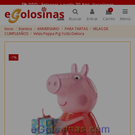
0
Buscar
Entrar
Carrito
Menú
Inicio
Eventos
ANIVERSARIO
PARA TARTAS
VELAS DE
CUMPLEAÑOS
Velas Peppa Pig 1Uds Dekora
¡Disponible sólo en Internet!
-7%