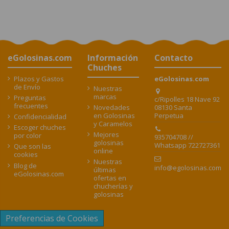
eGolosinas.com
Información
Contacto
Chuches
Plazos y Gastos
eGolosinas.com
de Envío
Nuestras
marcas
Preguntas
c/Ripolles 18 Nave 92
frecuentes
08130 Santa
Novedades
Perpetua
en Golosinas
Confidencialidad
y Caramelos
Escoger chuches
Mejores
por color
935704708 //
golosinas
Whatsapp 722727361
Que son las
online
cookies
Nuestras
Blog de
info@egolosinas.com
últimas
eGolosinas.com
ofertas en
chucherías y
golosinas
Preferencias de Cookies