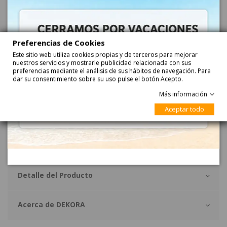
Añadir
Preferencias de Cookies
Este sitio web utiliza cookies propias y de terceros para mejorar
nuestros servicios y mostrarle publicidad relacionada con sus
preferencias mediante el análisis de sus hábitos de navegación. Para
dar su consentimiento sobre su uso pulse el botón Acepto.
Más información
Descripción
Aceptar todo
VELAS PEPPA PIG son velas envueltas individualmente con la figura
de la Peppa Pig para tu tarta de cumpleaños. Las velas son SIN
número. Se venden 1 unidades.
Detalle del Producto
Acerca de DEKORA