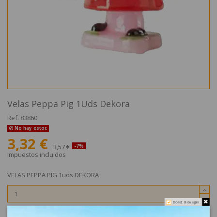
Velas Peppa Pig 1Uds Dekora
Ref.
83860
No hay estoc
3,32 €
3,57 €
-7%
Impuestos incluidos
VELAS PEPPA PIG 1uds DEKORA
Do not show again.