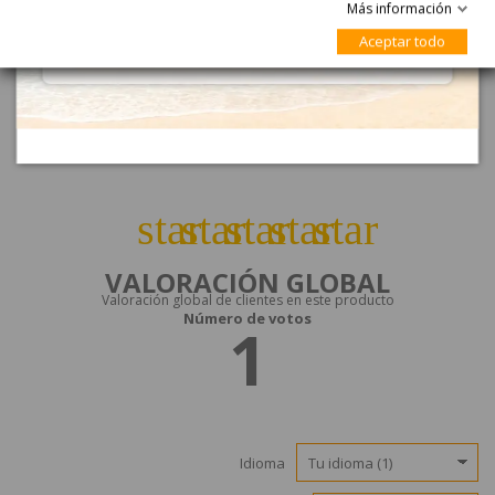
Más información
Aceptar todo
VALORACIONES
DE CLIENTES
star
star
star
star
star
VALORACIÓN GLOBAL
Valoración global de clientes en este producto
Número de votos
1
Idioma