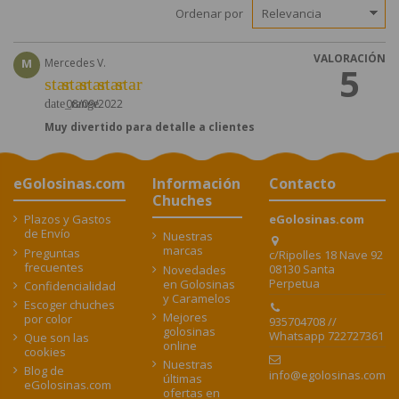
Ordenar por
VALORACIÓN
M
Mercedes V.
5
star
star
star
star
star
08/09/2022
date_range
Muy divertido para detalle a clientes
eGolosinas.com
Información
Contacto
Chuches
Plazos y Gastos
eGolosinas.com
de Envío
Nuestras
marcas
Preguntas
c/Ripolles 18 Nave 92
frecuentes
08130 Santa
Novedades
Perpetua
en Golosinas
Confidencialidad
y Caramelos
Escoger chuches
Mejores
por color
935704708 //
golosinas
Whatsapp 722727361
Que son las
online
cookies
Nuestras
Blog de
info@egolosinas.com
últimas
eGolosinas.com
ofertas en