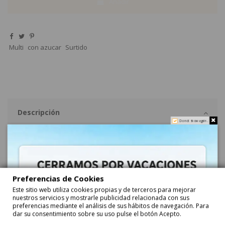
Añadir
Multi
con azucar
Surtido
Descripción
Do not show again.
CARAMELO CARAVAN son caramelos surtidos en un blister. Se vende
en un tarro con 135 blisters (unidadeS).
Detalle del Producto
Preferencias de Cookies
Este sitio web utiliza cookies propias y de terceros para mejorar
nuestros servicios y mostrarle publicidad relacionada con sus
Acerca de Caramelos CAFÉ DRY
preferencias mediante el análisis de sus hábitos de navegación. Para
dar su consentimiento sobre su uso pulse el botón Acepto.