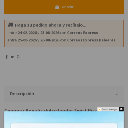
Añadir
Haga su pedido ahora y recíbalo...
entre
24-08-2026
y
25-08-2026
con
Correos Express
entre
25-08-2026
y
26-08-2026
con
Correos Express Baleares
Descripción
Comprar Regaliz dulce Jumbo Twist Pica 30uds
Do not show again.
Damel Golosinas
JUMBO TWIST PICA 30uds DAMEL