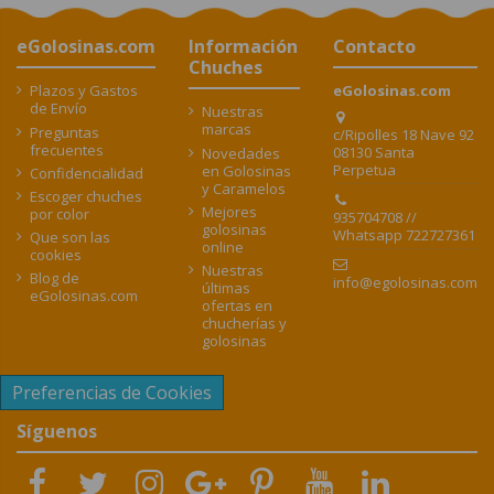
eGolosinas.com
Información
Contacto
Chuches
Plazos y Gastos
eGolosinas.com
de Envío
Nuestras
marcas
Preguntas
c/Ripolles 18 Nave 92
frecuentes
08130 Santa
Novedades
Perpetua
en Golosinas
Confidencialidad
y Caramelos
Escoger chuches
Mejores
por color
935704708 //
golosinas
Whatsapp 722727361
Que son las
online
cookies
Nuestras
Blog de
info@egolosinas.com
últimas
eGolosinas.com
ofertas en
chucherías y
golosinas
Preferencias de Cookies
Síguenos