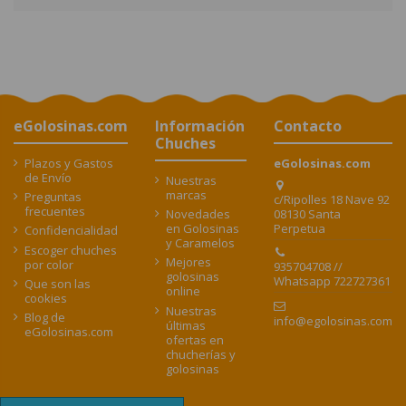
eGolosinas.com
Información
Contacto
Chuches
Plazos y Gastos
eGolosinas.com
de Envío
Nuestras
marcas
Preguntas
c/Ripolles 18 Nave 92
frecuentes
08130 Santa
Novedades
Perpetua
en Golosinas
Confidencialidad
y Caramelos
Escoger chuches
Mejores
por color
935704708 //
golosinas
Whatsapp 722727361
Que son las
online
cookies
Nuestras
Blog de
info@egolosinas.com
últimas
eGolosinas.com
ofertas en
chucherías y
golosinas