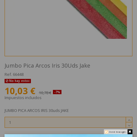
Jumbo Pica Arcos Iris 30Uds Jake
Ref.
66448
No hay estoc
10,03 €
10,78 €
-7%
Impuestos incluidos
JUMBO PICA ARCOS IRIS 30uds JAKE
Do not show again.