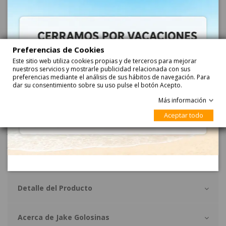
Añadir
Preferencias de Cookies
Este sitio web utiliza cookies propias y de terceros para mejorar
nuestros servicios y mostrarle publicidad relacionada con sus
preferencias mediante el análisis de sus hábitos de navegación. Para
dar su consentimiento sobre su uso pulse el botón Acepto.
Más información
Descripción
Aceptar todo
JUMBO PICA ARCOS IRIS 30uds JAKE
Jarabe de glucosa,agua,azúcar,almidón de
maíz,gelatina,acidulantes:ácido cítrico,ácido ,málico:aromas,corrector
de acidez:citrato sódico,colorantes:
Detalle del Producto
Acerca de Jake Golosinas