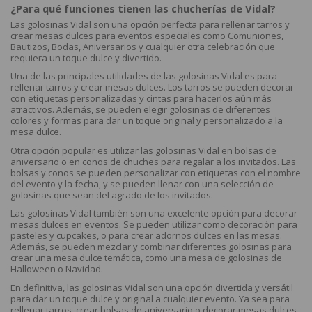
¿Para qué funciones tienen las chucherías de Vidal?
Las golosinas Vidal son una opción perfecta para rellenar tarros y
crear mesas dulces para eventos especiales como Comuniones,
Bautizos, Bodas, Aniversarios y cualquier otra celebración que
requiera un toque dulce y divertido.
Una de las principales utilidades de las golosinas Vidal es para
rellenar tarros y crear mesas dulces. Los tarros se pueden decorar
con etiquetas personalizadas y cintas para hacerlos aún más
atractivos. Además, se pueden elegir golosinas de diferentes
colores y formas para dar un toque original y personalizado a la
mesa dulce.
Otra opción popular es utilizar las golosinas Vidal en bolsas de
aniversario o en conos de chuches para regalar a los invitados. Las
bolsas y conos se pueden personalizar con etiquetas con el nombre
del evento y la fecha, y se pueden llenar con una selección de
golosinas que sean del agrado de los invitados.
Las golosinas Vidal también son una excelente opción para decorar
mesas dulces en eventos. Se pueden utilizar como decoración para
pasteles y cupcakes, o para crear adornos dulces en las mesas.
Además, se pueden mezclar y combinar diferentes golosinas para
crear una mesa dulce temática, como una mesa de golosinas de
Halloween o Navidad.
En definitiva, las golosinas Vidal son una opción divertida y versátil
para dar un toque dulce y original a cualquier evento. Ya sea para
rellenar tarros, crear bolsas de aniversario o decorar mesas dulces,