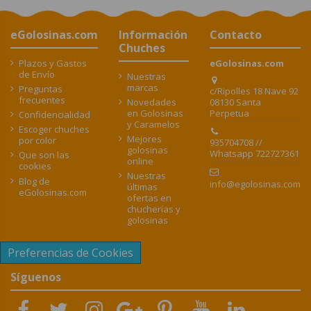
eGolosinas.com
Información
Contacto
Chuches
Plazos y Gastos
eGolosinas.com
de Envío
Nuestras
marcas
Preguntas
c/Ripolles 18 Nave 92
frecuentes
08130 Santa
Novedades
Perpetua
en Golosinas
Confidencialidad
y Caramelos
Escoger chuches
Mejores
por color
935704708 //
golosinas
Whatsapp 722727361
Que son las
online
cookies
Nuestras
Blog de
info@egolosinas.com
últimas
eGolosinas.com
ofertas en
chucherías y
golosinas
Preferencias de Cookies
Síguenos