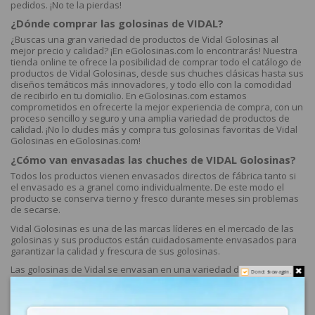
pedidos. ¡No te la pierdas!
¿Dónde comprar las golosinas de VIDAL?
¿Buscas una gran variedad de productos de Vidal Golosinas al
mejor precio y calidad? ¡En eGolosinas.com lo encontrarás! Nuestra
tienda online te ofrece la posibilidad de comprar todo el catálogo de
productos de Vidal Golosinas, desde sus chuches clásicas hasta sus
diseños temáticos más innovadores, y todo ello con la comodidad
de recibirlo en tu domicilio. En eGolosinas.com estamos
comprometidos en ofrecerte la mejor experiencia de compra, con un
proceso sencillo y seguro y una amplia variedad de productos de
calidad. ¡No lo dudes más y compra tus golosinas favoritas de Vidal
Golosinas en eGolosinas.com!
¿Cómo van envasadas las chuches de VIDAL Golosinas?
Todos los productos vienen envasados directos de fábrica tanto si
el envasado es a granel como individualmente. De este modo el
producto se conserva tierno y fresco durante meses sin problemas
de secarse.
Vidal Golosinas es una de las marcas líderes en el mercado de las
golosinas y sus productos están cuidadosamente envasados para
garantizar la calidad y frescura de sus golosinas.
Las golosinas de Vidal se envasan en una variedad de formatos,
Do not show again.
incluyendo bolsas de diferentes tamaños, cajas y paquetes
individuales, dependiendo del tipo de golosina y su presentación.
Los envases están hechos de materiales de alta calidad y
resistentes para evitar la humedad y preservar el sabor y textura de