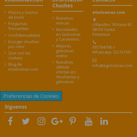
Chuches
Plazos y Gastos
eGolosinas.com
de Envío
Nuestras
marcas
Preguntas
c/Ripolles 18 Nave 92
frecuentes
08130 Santa
Novedades
Perpetua
en Golosinas
Confidencialidad
y Caramelos
Escoger chuches
Mejores
por color
935704708 //
golosinas
Whatsapp 722727361
Que son las
online
cookies
Nuestras
Blog de
info@egolosinas.com
últimas
eGolosinas.com
ofertas en
chucherías y
golosinas
Preferencias de Cookies
Síguenos