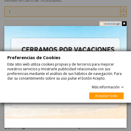
venden en tarro de 19 unidades.
Do not show again.
Añadir
Preferencias de Cookies
Este sitio web utiliza cookies propias y de terceros para mejorar
nuestros servicios y mostrarle publicidad relacionada con sus
preferencias mediante el análisis de sus hábitos de navegación. Para
dar su consentimiento sobre su uso pulse el botón Acepto.
Descripción
Más información
Aceptar todo
Lápices de Chocolate con leche 19Uds Interdulces
Tarros Lapices Chocolate son chocolatinas con leche envueltas con
forma de lapices de 14 cm de largo y 3 cm de ancho aprox!. Se
venden en tarro de 19 unidades.
¿Qué ingredientes tienen los lápices de chocolate?