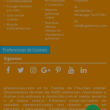
Perpetua
en Golosinas
Confidencialidad
y Caramelos
Escoger chuches
Mejores
por color
935704708 //
golosinas
Whatsapp 722727361
Que son las
online
cookies
Nuestras
Blog de
info@egolosinas.com
últimas
eGolosinas.com
ofertas en
chucherías y
golosinas
Preferencias de Cookies
Síguenos
eGolosinas.com es tu Tienda de Chuches online.
Disponemos de más de 3000 golosinas, chocolates y
dulces con entrega a domicilio con el mejor servicio
y al mejor precio. Estamos especializados en
detalles personalizados con diseño propio en
chuches y chocolates. También disponemos de un