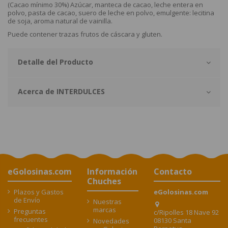
(Cacao mínimo 30%) Azúcar, manteca de cacao, leche entera en
polvo, pasta de cacao, suero de leche en polvo, emulgente: lecitina
de soja, aroma natural de vainilla.
Puede contener trazas frutos de cáscara y gluten.
Detalle del Producto
Acerca de INTERDULCES
eGolosinas.com
Información
Contacto
Chuches
Plazos y Gastos
eGolosinas.com
de Envío
Nuestras
marcas
Preguntas
c/Ripolles 18 Nave 92
frecuentes
08130 Santa
Novedades