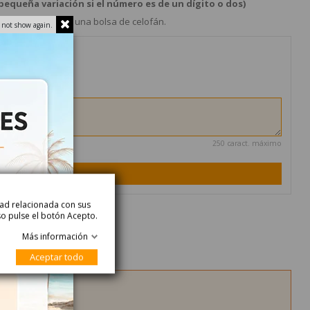
equeña variación si el número es de un dígito o dos)
ndividualmente en una bolsa de celofán.
 not show again.
250 caract. máximo
onalización
idad relacionada con sus
so pulse el botón Acepto.
Más información
Aceptar todo