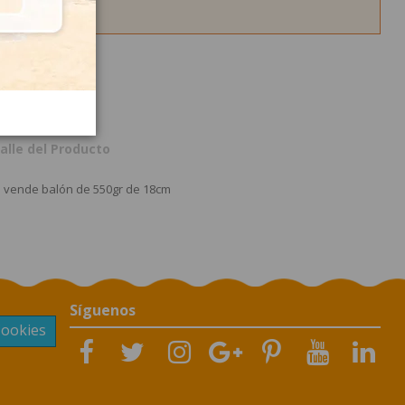
alle del Producto
 vende balón de 550gr de 18cm
Síguenos
Cookies