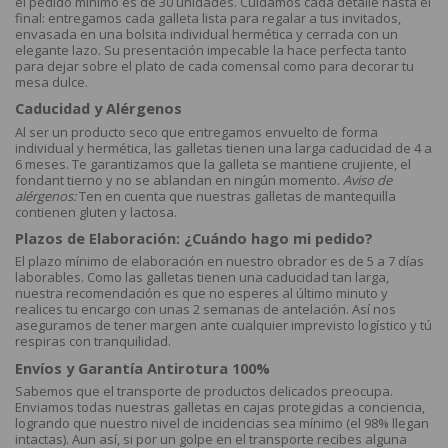
el pedido mínimo es de 30 unidades. Cuidamos cada detalle hasta el
final: entregamos cada galleta lista para regalar a tus invitados,
envasada en una bolsita individual hermética y cerrada con un
elegante lazo. Su presentación impecable la hace perfecta tanto
para dejar sobre el plato de cada comensal como para decorar tu
mesa dulce.
Caducidad y Alérgenos
Al ser un producto seco que entregamos envuelto de forma
individual y hermética, las galletas tienen una larga caducidad de 4 a
6 meses. Te garantizamos que la galleta se mantiene crujiente, el
fondant tierno y no se ablandan en ningún momento.
Aviso de
alérgenos:
Ten en cuenta que nuestras galletas de mantequilla
contienen gluten y lactosa.
Plazos de Elaboración: ¿Cuándo hago mi pedido?
El plazo mínimo de elaboración en nuestro obrador es de 5 a 7 días
laborables. Como las galletas tienen una caducidad tan larga,
nuestra recomendación es que no esperes al último minuto y
realices tu encargo con unas 2 semanas de antelación. Así nos
aseguramos de tener margen ante cualquier imprevisto logístico y tú
respiras con tranquilidad.
Envíos y Garantía Antirotura 100%
Sabemos que el transporte de productos delicados preocupa.
Enviamos todas nuestras galletas en cajas protegidas a conciencia,
logrando que nuestro nivel de incidencias sea mínimo (el 98% llegan
intactas). Aun así, si por un golpe en el transporte recibes alguna