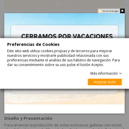
Añadir
Do not show again.
El PEDIDO MÍNIMO 30.
Haga su pedido ahora y recíbalo...
entre
27-08-2026
y
28-08-2026
con
Correos Express
entre
28-08-2026
y
31-08-2026
con
Correos Express Baleares
Preferencias de Cookies
Este sitio web utiliza cookies propias y de terceros para mejorar
nuestros servicios y mostrarle publicidad relacionada con sus
preferencias mediante el análisis de sus hábitos de navegación. Para
con azucar
dar su consentimiento sobre su uso pulse el botón Acepto.
Más información
Aceptar todo
Descripción
Diseño y Presentación
Para arrancar la producción de estas exclusivas galletas con inicial,