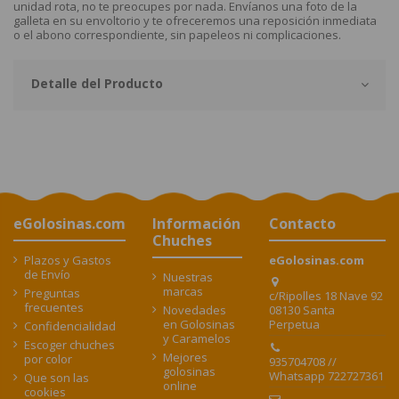
unidad rota, no te preocupes por nada. Envíanos una foto de la
galleta en su envoltorio y te ofreceremos una reposición inmediata
o el abono correspondiente, sin papeleos ni complicaciones.
Detalle del Producto
eGolosinas.com
Información
Contacto
Chuches
Plazos y Gastos
eGolosinas.com
de Envío
Nuestras
marcas
Preguntas
c/Ripolles 18 Nave 92
frecuentes
08130 Santa
Novedades
Perpetua
en Golosinas
Confidencialidad
y Caramelos
Escoger chuches
Mejores
por color
935704708 //
golosinas
Whatsapp 722727361
Que son las
online
cookies