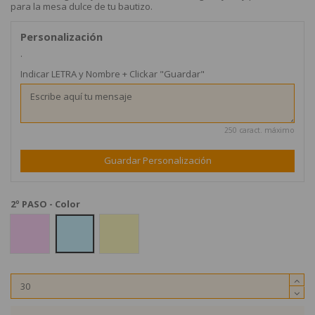
para la mesa dulce de tu bautizo.
Personalización
.
Indicar LETRA y Nombre + Clickar "Guardar"
250 caract. máximo
Guardar Personalización
2º PASO - Color
Rosa Claro
Azul Claro
Amarillo Pastel