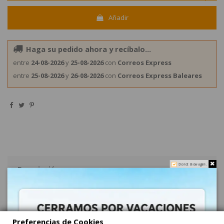
Añadir
Haga su pedido ahora y recíbalo...
entre
24-08-2026
y
25-08-2026
con
Correos Express
entre
25-08-2026
y
26-08-2026
con
Correos Express Baleares
Do not show again.
Descripción
Chuches Flores brillo rellenas 1kg Damel Golosinas
FLORES BRILLO RELLENAS 1Kg DAMEL es goma rellena de gelatina
más blanda con forma de flores. Se venden 1Kg en bolsa. Sin Gluten
Preferencias de Cookies