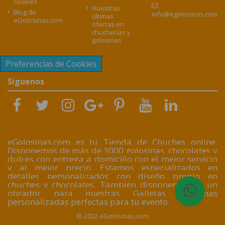
cookies
Nuestras
Blog de
info@egolosinas.com
últimas
eGolosinas.com
ofertas en
chucherías y
golosinas
Preferencias de Cookies
Síguenos
eGolosinas.com es tu Tienda de Chuches online.
Disponemos de más de 3000 golosinas, chocolates y
dulces con entrega a domicilio con el mejor servicio
y al mejor precio. Estamos especializados en
detalles personalizados con diseño propio en
chuches y chocolates. También disponemos de un
obrador para nuestras Galletas artesanas
personalizadas perfectas para tu evento.
© 2022 eGolosinas.com