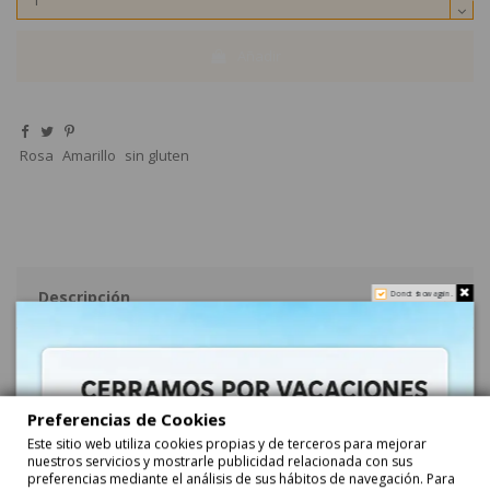
Añadir
Rosa
Amarillo
sin gluten
Descripción
Do not show again.
MORAS MULTICOLOR 1Kg D'Sito
MORAS MULTICOLOR 1Kg D'Sito son caramelos de goma envueltas
de grajeas de caramelo de varios colores. Se venden en bolsa de
Preferencias de Cookies
1KG.
Este sitio web utiliza cookies propias y de terceros para mejorar
¿Dónde puede comprar las moras multicolor de D'Sito?
nuestros servicios y mostrarle publicidad relacionada con sus
En eGolosinas.com tu tienda de chuches online en España podrás
preferencias mediante el análisis de sus hábitos de navegación. Para