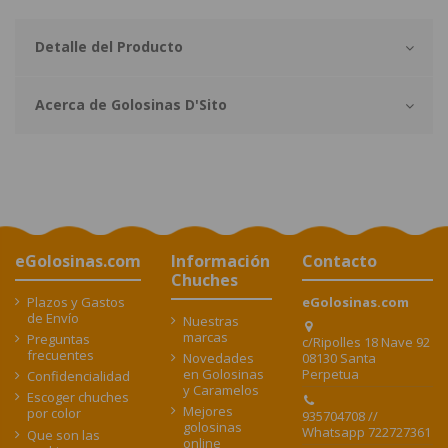
Detalle del Producto
Acerca de Golosinas D'Sito
eGolosinas.com
Información
Contacto
Chuches
Plazos y Gastos
eGolosinas.com
de Envío
Nuestras
marcas
Preguntas
c/Ripolles 18 Nave 92
frecuentes
08130 Santa
Novedades
Perpetua
en Golosinas
Confidencialidad
y Caramelos
Escoger chuches
Mejores
por color
935704708 //
golosinas
Whatsapp 722727361
Que son las
online