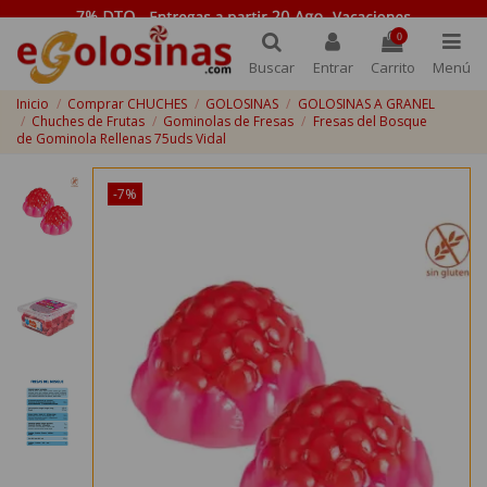
0
Buscar
Entrar
Carrito
Menú
Inicio
Comprar CHUCHES
GOLOSINAS
GOLOSINAS A GRANEL
Chuches de Frutas
Gominolas de Fresas
Fresas del Bosque
de Gominola Rellenas 75uds Vidal
-7%