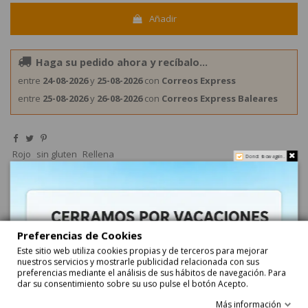
Añadir
Haga su pedido ahora y recíbalo...
entre
24-08-2026
y
25-08-2026
con
Correos Express
entre
25-08-2026
y
26-08-2026
con
Correos Express Baleares
Rojo
sin gluten
Rellena
Do not show again.
Preferencias de Cookies
Descripción
Este sitio web utiliza cookies propias y de terceros para mejorar
nuestros servicios y mostrarle publicidad relacionada con sus
preferencias mediante el análisis de sus hábitos de navegación. Para
Comprar Chuches Rellenolas Fresas del Bosque
dar su consentimiento sobre su uso pulse el botón Acepto.
Rellenas 75uds Vidal Golosinas
Más información