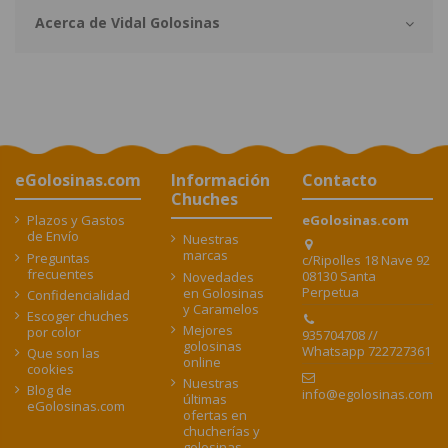
Acerca de Vidal Golosinas
eGolosinas.com
Información
Contacto
Chuches
Plazos y Gastos
eGolosinas.com
de Envío
Nuestras
marcas
Preguntas
c/Ripolles 18 Nave 92
frecuentes
08130 Santa
Novedades
Perpetua
en Golosinas
Confidencialidad
y Caramelos
Escoger chuches
Mejores
por color
935704708 //
golosinas
Whatsapp 722727361
Que son las
online
cookies
Nuestras
Blog de
info@egolosinas.com
últimas
eGolosinas.com
ofertas en
chucherías y
golosinas