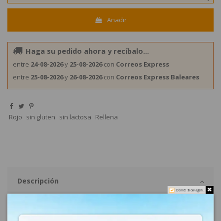
Añadir
Haga su pedido ahora y recíbalo...
entre
24-08-2026
y
25-08-2026
con
Correos Express
entre
25-08-2026
y
26-08-2026
con
Correos Express Baleares
Rojo
sin gluten
sin lactosa
Rellena
Descripción
Do not show again.
Comprar Chuches Veganas Corazón Doble Brillo 1Kg
Damel Golosinas