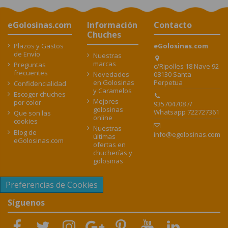
eGolosinas.com
Información
Contacto
Chuches
Plazos y Gastos
eGolosinas.com
de Envío
Nuestras
marcas
Preguntas
c/Ripolles 18 Nave 92
frecuentes
08130 Santa
Novedades
Perpetua
en Golosinas
Confidencialidad
y Caramelos
Escoger chuches
Mejores
por color
935704708 //
golosinas
Whatsapp 722727361
Que son las
online
cookies
Nuestras
Blog de
info@egolosinas.com
últimas
eGolosinas.com
ofertas en
chucherías y
golosinas
Preferencias de Cookies
Síguenos