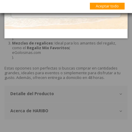
el
Balla Balla Fresa Pica
en formatos de 1 kg​
(
eGolosinas.com
Aceptar todo
)
(
eGolosinas.com
)
.
Gominolas clásicas
: Puedes comprar variedades de
gominolas con formas de animales, frutas y más​
(
eGolosinas.com
)
.
Mezclas de regalices
: Ideal para los amantes del regaliz,
como el
Regaliz Mix Favoritos
(
eGolosinas.com
)
.
Estas opciones son perfectas si buscas comprar en cantidades
grandes, ideales para eventos o simplemente para disfrutar a tu
gusto. Además, ofrecen entrega a domicilio en 48 horas.
Detalle del Producto
Acerca de HARIBO