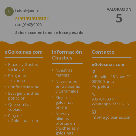
VALORACIÓN
L
Luis alejandro L.
5
star
star
star
star
star
03/07/2023
date_range
Sabor excelente no se hace pesado
eGolosinas.com
Información
Contacto
Chuches
Plazos y Gastos
eGolosinas.com
de Envío
Nuestras
marcas
Preguntas
c/Ripolles 18 Nave 92
frecuentes
08130 Santa
Novedades
Perpetua
en Golosinas
Confidencialidad
y Caramelos
Escoger chuches
Mejores
por color
935704708 //
golosinas
Whatsapp 722727361
Que son las
online
cookies
Nuestras
Blog de
info@egolosinas.com
últimas
eGolosinas.com
ofertas en
chucherías y
golosinas