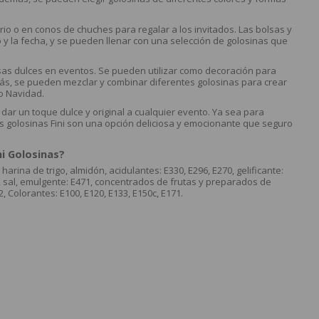
ario o en conos de chuches para regalar a los invitados. Las bolsas y
y la fecha, y se pueden llenar con una selección de golosinas que
sas dulces en eventos. Se pueden utilizar como decoración para
ás, se pueden mezclar y combinar diferentes golosinas para crear
o Navidad.
ra dar un toque dulce y original a cualquier evento. Ya sea para
las golosinas Fini son una opción deliciosa y emocionante que seguro
i Golosinas?
harina de trigo, almidón, acidulantes: E330, E296, E270, gelificante:
0, sal, emulgente: E471, concentrados de frutas y preparados de
, Colorantes: E100, E120, E133, E150c, E171.