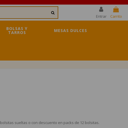
Entrar
Carrito
BOLSAS Y
MESAS DULCES
TARROS
bolsitas sueltas o con descuento en packs de 12 bolsitas.