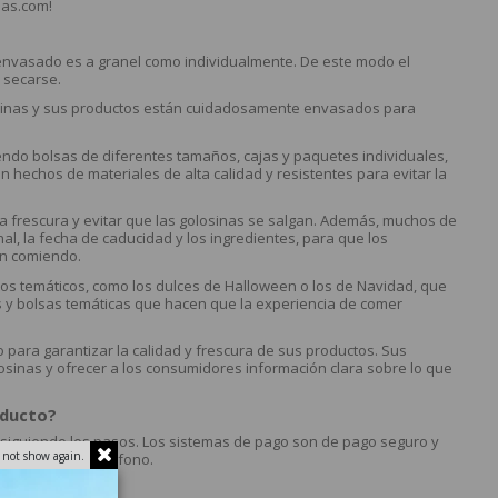
nas.com!
 envasado es a granel como individualmente. De este modo el
e secarse.
losinas y sus productos están cuidadosamente envasados para
endo bolsas de diferentes tamaños, cajas y paquetes individuales,
 hechos de materiales de alta calidad y resistentes para evitar la
la frescura y evitar que las golosinas se salgan. Además, muchos de
al, la fecha de caducidad y los ingredientes, para que los
án comiendo.
os temáticos, como los dulces de Halloween o los de Navidad, que
 y bolsas temáticas que hacen que la experiencia de comer
para garantizar la calidad y frescura de sus productos. Sus
osinas y ofrecer a los consumidores información clara sobre lo que
oducto?
siguiendo los pasos. Los sistemas de pago son de pago seguro y
 not show again.
cto o bien al teléfono.