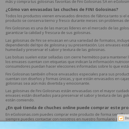
más y compra tus golosinas favoritas de Fini Golosinas SA en eGolosi
¿Cómo van envasadas las chuches de FINI Golosinas?
Todos los productos vienen envasados directos de fábrica tanto si el
producto se conserva tierno y fresco durante meses sin problemas d
Fini Golosinas es una de las marcas líderes en el mercado de las go
garantizar la calidad y frescura de sus golosinas.
Las golosinas de Fini se envasan en una variedad de formatos, incluy
dependiendo del tipo de golosina y su presentación. Los envases están
humedad y preservar el sabor y textura de las golosinas.
Las bolsas suelen estar selladas con cierre hermético para mantener 
los envases cuentan con etiquetas que indican la información nutricion
consumidores puedan hacer elecciones informadas sobre lo que est
Fini Golosinas también ofrece envasados especiales para sus product
cuentan con diseños y formas únicas, y que están envasados en cajas
golosinas sea aún más divertida y emocionante.
Las golosinas de Fini Golosinas están envasadas con el mayor cuidado 
envases están diseñados para preservar el sabor y textura de las gol
están comiendo.
¿En qué tienda de chuches online puede comprar este pr
En eGolosinas.com puedes comprar este producto de forma sencilla y 
Do
siempre puedes contactar con nosotros en nuestro formulario de conta
¿Para qué funciones tienen las chucherías de Fini?