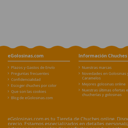
eGolosinas.com
Información Chuches
Plazos y Gastos de Envío
Nuestras marcas
Preguntas frecuentes
Novedades en Golosinas 
Caramelos
Confidencialidad
Mejores golosinas online
Escoger chuches por color
Nuestras últimas ofertas 
Que son las cookies
chucherías y golosinas
Blog de eGolosinas.com
eGolosinas.com es tu Tienda de Chuches online. Dispo
precio. Estamos especializados en detalles persona