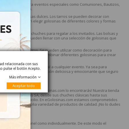
ear mesas dulces para eventos especiales como Comuniones, Bautizos,
 dulce y divertido.
r tarros y crear mesas dulces. Los tarros se pueden decorar con
Además, se pueden elegir golosinas de diferentes colores y formas
ario o en conos de chuches para regalar a los invitados. Las bolsas y
y la fecha, y se pueden llenar con una selección de golosinas que
sas dulces en eventos. Se pueden utilizar como decoración para
ás, se pueden mezclar y combinar diferentes golosinas para crear
o Navidad.
idad relacionada con sus
ra dar un toque dulce y original a cualquier evento. Ya sea para
so pulse el botón Acepto.
las golosinas Fini son una opción deliciosa y emocionante que seguro
Más información
Aceptar todo
precio y calidad? ¡En eGolosinas.com lo encontrarás! Nuestra tienda
os de Fini Golosinas SA, desde sus chuches clásicas hasta sus
ecibirlo en tu domicilio. En eGolosinas.com estamos comprometidos
y seguro y una amplia variedad de productos de calidad. ¡No lo dudes
nas.com!
 envasado es a granel como individualmente. De este modo el
e secarse.