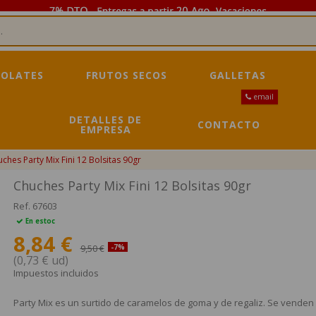
OLATES
FRUTOS SECOS
GALLETAS
email
DETALLES DE
CONTACTO
EMPRESA
ches Party Mix Fini 12 Bolsitas 90gr
Chuches Party Mix Fini 12 Bolsitas 90gr
Ref.
67603
En estoc
8,84 €
9,50 €
-7%
(0,73 € ud)
Impuestos incluidos
Party Mix es un surtido de caramelos de goma y de regaliz. Se venden 