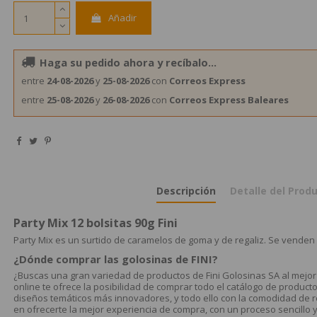
Añadir
Haga su pedido ahora y recíbalo...
entre
24-08-2026
y
25-08-2026
con
Correos Express
entre
25-08-2026
y
26-08-2026
con
Correos Express Baleares
Descripción
Detalle del Prod
Party Mix 12 bolsitas 90g Fini
Party Mix es un surtido de caramelos de goma y de regaliz. Se venden 1
¿Dónde comprar las golosinas de FINI?
¿Buscas una gran variedad de productos de Fini Golosinas SA al mejor 
online te ofrece la posibilidad de comprar todo el catálogo de product
diseños temáticos más innovadores, y todo ello con la comodidad de r
en ofrecerte la mejor experiencia de compra, con un proceso sencillo 