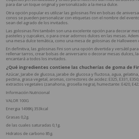
para dar un toque original y personalizado a la mesa dulce.
Otra opción popular es utilizar las golosinas Fini en bolsas de anivers
conos se pueden personalizar con etiquetas con el nombre del evento 
sean del agrado de los invitados.
Las golosinas Fini también son una excelente opción para decorar me
pasteles y cupcakes, o para crear adornos dulces en las mesas. Adem
una mesa dulce temática, como una mesa de golosinas de Halloween 
En definitiva, las golosinas Fini son una opción divertida y versátil pa
rellenar tarros, crear bolsas de aniversario o decorar mesas dulces, 
encantará a todos los invitados.
¿Qué ingredientes contiene las chucherías de goma de Fin
Azúcar, Jarabe de glucosa, jarabe de glucosa y fluctosa, agua, gelatina, 
pectina, grasa vegetal, aromas, correctores de acidez: E325, E331, E35
extractos vegetales (zanahoria, grosella negra), humectante: E420, E422
Información Nutricional
VALOR
100G
Energia
1498Kj 353kcal
Grasas
0,2g.
de las cuales saturadas
0,1g.
Hidratos de carbono
85g.