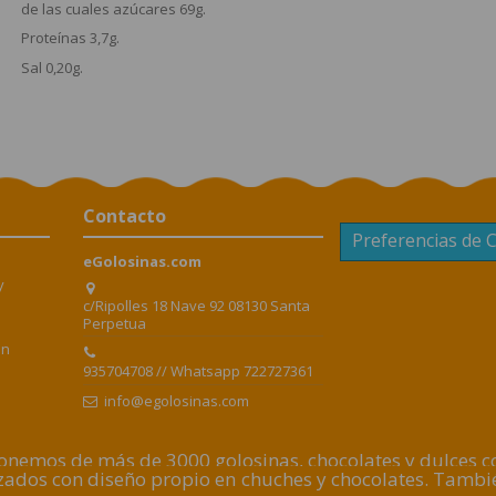
de las cuales azúcares
69g.
Proteínas
3,7g.
Sal
0,20g.
Contacto
Preferencias de 
eGolosinas.com
y
c/Ripolles 18 Nave 92 08130 Santa
Perpetua
en
935704708 // Whatsapp 722727361
info@egolosinas.com
nemos de más de 3000 golosinas, chocolates y dulces con
lizados con diseño propio en chuches y chocolates. Tamb