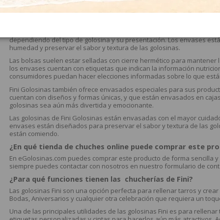
Fini Golosinas es una de las marcas líderes en el mercado de las go
garantizar la calidad y frescura de sus golosinas.
Las golosinas de Fini se envasan en una variedad de formatos, incluy
dependiendo del tipo de golosina y su presentación. Los envases están
humedad y preservar el sabor y textura de las golosinas.
Las bolsas suelen estar selladas con cierre hermético para mantener 
los envases cuentan con etiquetas que indican la información nutricion
consumidores puedan hacer elecciones informadas sobre lo que est
Fini Golosinas también ofrece envasados especiales para sus product
cuentan con diseños y formas únicas, y que están envasados en cajas
golosinas sea aún más divertida y emocionante.
Las golosinas de Fini Golosinas están envasadas con el mayor cuidado 
envases están diseñados para preservar el sabor y textura de las gol
están comiendo.
¿En qué tienda de chuches online puede comprar este pr
En eGolosinas.com puedes comprar este producto de forma sencilla y 
siempre puedes contactar con nosotros en nuestro formulario de conta
¿Para qué funciones tienen las chucherías de Fini?
Las golosinas Fini son una opción perfecta para rellenar tarros y cr
Bodas, Aniversarios y cualquier otra celebración que requiera un toque
Una de las principales utilidades de las golosinas Fini es para rellena
etiquetas personalizadas y cintas para hacerlos aún más atractivos. 