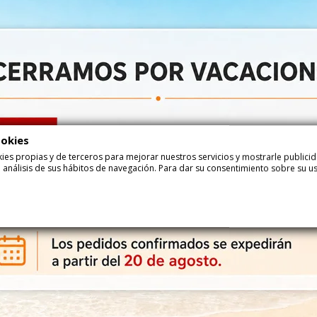
Las golosinas Fini son una opción perfecta para rellenar tarros y cr
Bodas, Aniversarios y cualquier otra celebración que requiera un toque
Una de las principales utilidades de las golosinas Fini es para rellena
etiquetas personalizadas y cintas para hacerlos aún más atractivos. 
para dar un toque original y personalizado a la mesa dulce.
Otra opción popular es utilizar las golosinas Fini en bolsas de anivers
conos se pueden personalizar con etiquetas con el nombre del evento 
sean del agrado de los invitados.
Las golosinas Fini también son una excelente opción para decorar me
pasteles y cupcakes, o para crear adornos dulces en las mesas. Adem
ookies
una mesa dulce temática, como una mesa de golosinas de Halloween 
ookies propias y de terceros para mejorar nuestros servicios y mostrarle public
En definitiva, las golosinas Fini son una opción divertida y versátil pa
 análisis de sus hábitos de navegación. Para dar su consentimiento sobre su u
rellenar tarros, crear bolsas de aniversario o decorar mesas dulces, 
encantará a todos los invitados.
¿Dónde comprar las golosinas de FINI?
¿Buscas una gran variedad de productos de Fini Golosinas SA al mejor 
online te ofrece la posibilidad de comprar todo el catálogo de product
diseños temáticos más innovadores, y todo ello con la comodidad de r
en ofrecerte la mejor experiencia de compra, con un proceso sencillo 
más y compra tus golosinas favoritas de Fini Golosinas SA en eGolosi
¿Cómo van envasadas las chuches de FINI Golosinas?
Todos los productos vienen envasados directos de fábrica tanto si el
producto se conserva tierno y fresco durante meses sin problemas d