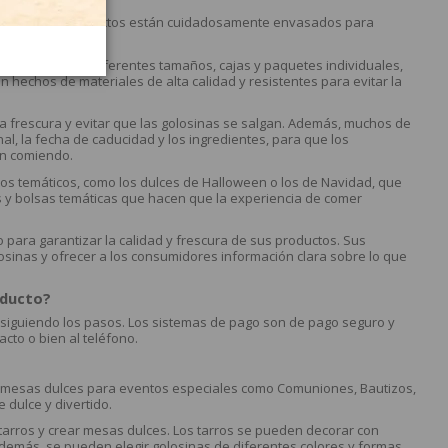
losinas y sus productos están cuidadosamente envasados para
endo bolsas de diferentes tamaños, cajas y paquetes individuales,
 hechos de materiales de alta calidad y resistentes para evitar la
la frescura y evitar que las golosinas se salgan. Además, muchos de
al, la fecha de caducidad y los ingredientes, para que los
án comiendo.
os temáticos, como los dulces de Halloween o los de Navidad, que
 y bolsas temáticas que hacen que la experiencia de comer
para garantizar la calidad y frescura de sus productos. Sus
osinas y ofrecer a los consumidores información clara sobre lo que
oducto?
siguiendo los pasos. Los sistemas de pago son de pago seguro y
cto o bien al teléfono.
ear mesas dulces para eventos especiales como Comuniones, Bautizos,
 dulce y divertido.
r tarros y crear mesas dulces. Los tarros se pueden decorar con
Además, se pueden elegir golosinas de diferentes colores y formas