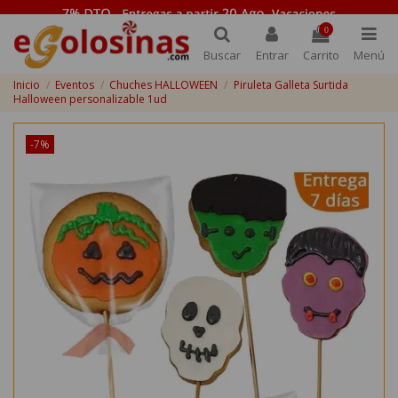
0
Buscar
Entrar
Carrito
Menú
Inicio
Eventos
Chuches HALLOWEEN
Piruleta Galleta Surtida
Halloween personalizable 1ud
-7%