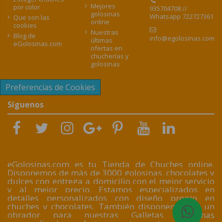
Mejores
por color
935704708 //
golosinas
Whatsapp 722727361
Que son las
online
cookies
Nuestras
Blog de
info@egolosinas.com
últimas
eGolosinas.com
ofertas en
chucherías y
golosinas
Preferencias de Cookies
Síguenos
eGolosinas.com es tu Tienda de Chuches online.
Disponemos de más de 3000 golosinas, chocolates y
dulces con entrega a domicilio con el mejor servicio
y al mejor precio. Estamos especializados en
detalles personalizados con diseño propio en
chuches y chocolates. También disponemos de un
obrador para nuestras Galletas artesanas