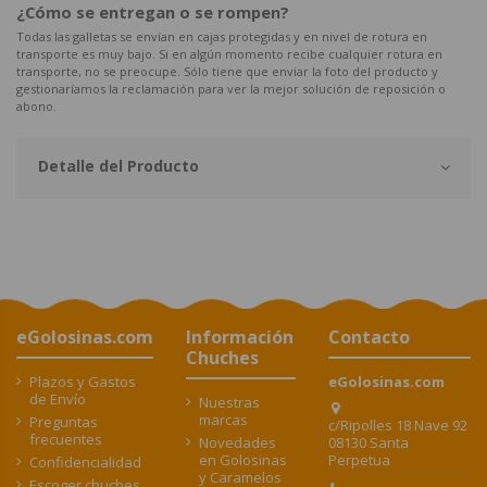
¿Cómo se entregan o se rompen?
Todas las galletas se envían en cajas protegidas y en nivel de rotura en
transporte es muy bajo. Si en algún momento recibe cualquier rotura en
transporte, no se preocupe. Sólo tiene que enviar la foto del producto y
gestionaríamos la reclamación para ver la mejor solución de reposición o
abono.
Detalle del Producto
eGolosinas.com
Información
Contacto
Chuches
Plazos y Gastos
eGolosinas.com
de Envío
Nuestras
marcas
Preguntas
c/Ripolles 18 Nave 92
frecuentes
08130 Santa
Novedades
Perpetua
en Golosinas
Confidencialidad
y Caramelos
Escoger chuches