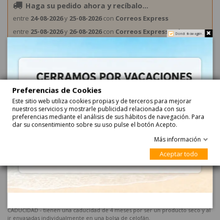
Haga su pedido ahora y recíbalo...
entre
24-08-2026
y
25-08-2026
con
Correos Express
entre
25-08-2026
y
26-08-2026
con
Correos Express Baleares
Do not show again.
Preferencias de Cookies
Este sitio web utiliza cookies propias y de terceros para mejorar
nuestros servicios y mostrarle publicidad relacionada con sus
preferencias mediante el análisis de sus hábitos de navegación. Para
Descripción
dar su consentimiento sobre su uso pulse el botón Acepto.
Más información
Piruleta Galleta Surtida Halloween personalizable
Aceptar todo
1ud
Piruleta Galleta Calabaza Halloween personalizable son galletas de
mantequilla con base de fondant del color y glasa decorada por encima.
Puedes personalizarla con una pegatina personalizada externa indicando que
deseas con etiqueta y adjuntando el logo a todo color
CADUCIDAD - tienen una caducidad de 4 meses por ser un producto seco y al
ir envasadas individualmente en una bolsa de celofán.