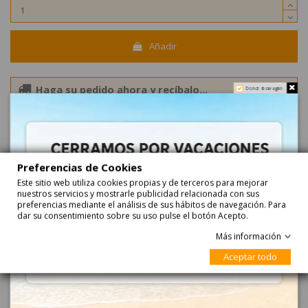
Añadir
Haga su pedido ahora y recíbalo...
Do not show again.
entre
24-08-2026
y
25-08-2026
con
Correos Express
entre
25-08-2026
y
26-08-2026
con
Correos Express Baleares
Preferencias de Cookies
Blanco
Surtido
Chocolate
Este sitio web utiliza cookies propias y de terceros para mejorar
nuestros servicios y mostrarle publicidad relacionada con sus
preferencias mediante el análisis de sus hábitos de navegación. Para
dar su consentimiento sobre su uso pulse el botón Acepto.
Más información
Aceptar todo
Descripción