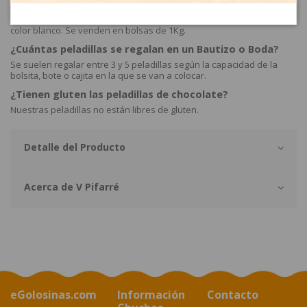
Peladillas Blancas de Chocolate 1Kg (260Uds Aprox)
PELADILLA CHOCOLATE color BLANCO son grajeas de chocolate de
color blanco. Se venden en bolsas de 1Kg.
¿Cuántas peladillas se regalan en un Bautizo o Boda?
Se suelen regalar entre 3 y 5 peladillas según la capacidad de la
bolsita, bote o cajita en la que se van a colocar.
¿Tienen gluten las peladillas de chocolate?
Nuestras peladillas no están libres de gluten.
Detalle del Producto
Acerca de V Pifarré
eGolosinas.com
Información
Contacto