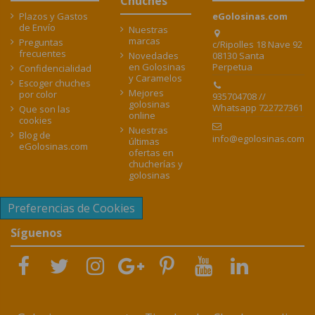
Chuches
Plazos y Gastos
eGolosinas.com
de Envío
Nuestras
marcas
Preguntas
c/Ripolles 18 Nave 92
frecuentes
08130 Santa
Novedades
Perpetua
en Golosinas
Confidencialidad
y Caramelos
Escoger chuches
Mejores
por color
935704708 //
golosinas
Whatsapp 722727361
Que son las
online
cookies
Nuestras
Blog de
info@egolosinas.com
últimas
eGolosinas.com
ofertas en
chucherías y
golosinas
Preferencias de Cookies
Síguenos