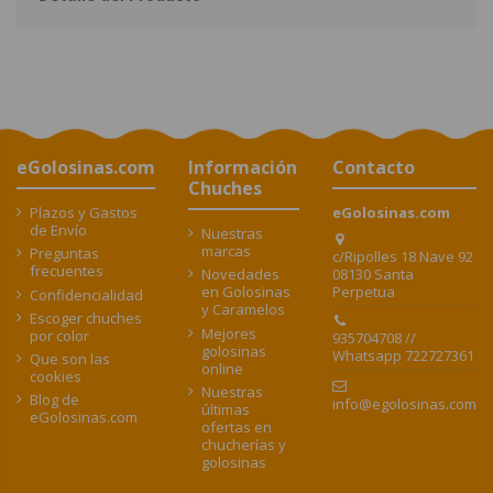
eGolosinas.com
Información
Contacto
Chuches
Plazos y Gastos
eGolosinas.com
de Envío
Nuestras
marcas
Preguntas
c/Ripolles 18 Nave 92
frecuentes
08130 Santa
Novedades
Perpetua
en Golosinas
Confidencialidad
y Caramelos
Escoger chuches
Mejores
por color
935704708 //
golosinas
Whatsapp 722727361
Que son las
online
cookies
Nuestras
Blog de
info@egolosinas.com
últimas
eGolosinas.com
ofertas en
chucherías y
golosinas