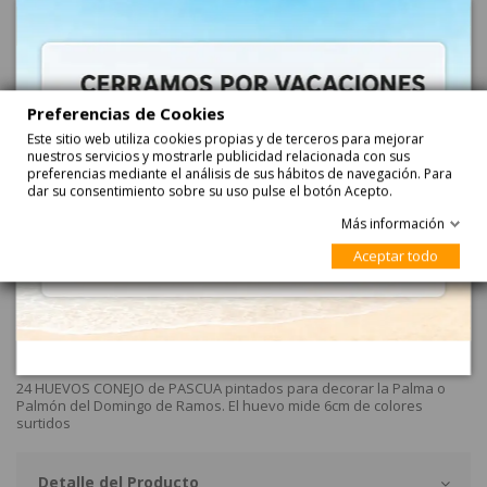
Añadir
Preferencias de Cookies
Este sitio web utiliza cookies propias y de terceros para mejorar
nuestros servicios y mostrarle publicidad relacionada con sus
preferencias mediante el análisis de sus hábitos de navegación. Para
dar su consentimiento sobre su uso pulse el botón Acepto.
Más información
Aceptar todo
Descripción
Huevo Conejo De Pascua 6cm 24uds Rubies decorar
24 HUEVOS CONEJO de PASCUA pintados para decorar la Palma o
Palmón del Domingo de Ramos. El huevo mide 6cm de colores
surtidos
Detalle del Producto