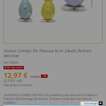
Huevo Conejo De Pascua 6cm 24uds Rubies
decorar
Ref.
83026
No hay estoc
12,97 €
13,95 €
-7%
(0,54 € ud)
Impuestos incluidos
24 HUEVOS CONEJO de PASCUA pintados para decorar la Palma o
Palmón del Domingo de Ramos. El huevo mide 6cm de colores
surtidos
Do not show again.