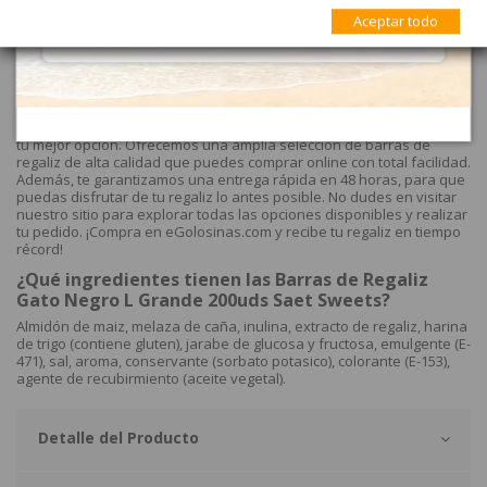
200uds Saet Sweets
Aceptar todo
REGALIZ GATO NEGRO LIGTH GRANDE 200uds SAET son barras de
regaliz con el mismo sabor pero un 30% menos de azúcar y sin
edulcorantes.
¿Dónde comprar las barras de extracto de regaliz?
Si estás buscando barras de extracto de regaliz, eGolosinas.com es
tu mejor opción. Ofrecemos una amplia selección de barras de
regaliz de alta calidad que puedes comprar online con total facilidad.
Además, te garantizamos una entrega rápida en 48 horas, para que
puedas disfrutar de tu regaliz lo antes posible. No dudes en visitar
nuestro sitio para explorar todas las opciones disponibles y realizar
tu pedido. ¡Compra en eGolosinas.com y recibe tu regaliz en tiempo
récord!
¿Qué ingredientes tienen las Barras de Regaliz
Gato Negro L Grande 200uds Saet Sweets?
Almidón de maiz, melaza de caña, inulina, extracto de regaliz, harina
de trigo (contiene gluten), jarabe de glucosa y fructosa, emulgente (E-
471), sal, aroma, conservante (sorbato potasico), colorante (E-153),
agente de recubirmiento (aceite vegetal).
Detalle del Producto