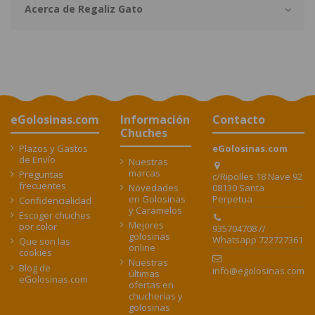
Acerca de Regaliz Gato
eGolosinas.com
Información
Contacto
Chuches
Plazos y Gastos
eGolosinas.com
de Envío
Nuestras
marcas
Preguntas
c/Ripolles 18 Nave 92
frecuentes
08130 Santa
Novedades
Perpetua
en Golosinas
Confidencialidad
y Caramelos
Escoger chuches
Mejores
por color
935704708 //
golosinas
Whatsapp 722727361
Que son las
online
cookies
Nuestras
Blog de
info@egolosinas.com
últimas
eGolosinas.com
ofertas en
chucherías y
golosinas