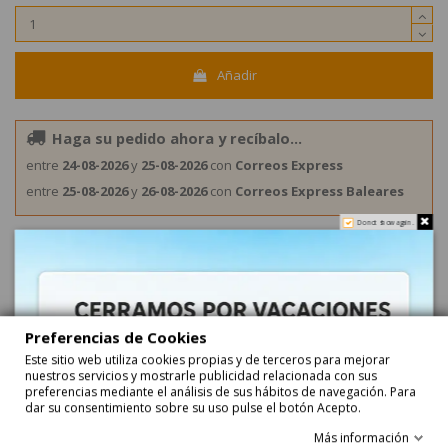
Añadir
Haga su pedido ahora y recíbalo...
entre
24-08-2026
y
25-08-2026
con
Correos Express
entre
25-08-2026
y
26-08-2026
con
Correos Express Baleares
Do not show again.
Preferencias de Cookies
Este sitio web utiliza cookies propias y de terceros para mejorar
nuestros servicios y mostrarle publicidad relacionada con sus
Descripción
preferencias mediante el análisis de sus hábitos de navegación. Para
dar su consentimiento sobre su uso pulse el botón Acepto.
Barras de Regaliz Gato Negro Light L Grande
Más información