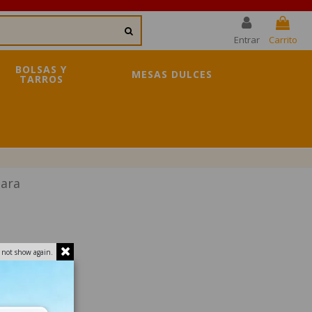
Entrar
Carrito
BOLSAS Y
MESAS DULCES
TARROS
tara
 not show again.