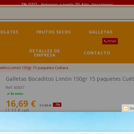
OLATES
FRUTOS SECOS
GALLETAS
email
DETALLES DE
CONTACTO
EMPRESA
aditos Limón 150gr 15 paquetes Cuétara
Galletas Bocaditos Limón 150gr 15 paquetes Cué
Ref.
63037
En estoc
16,69 €
17,95 €
-7%
Do
(1,11 € ud)
Impuestos incluidos
Galletas Bocaditos Limón 150gr 15 paquetes Cuétara