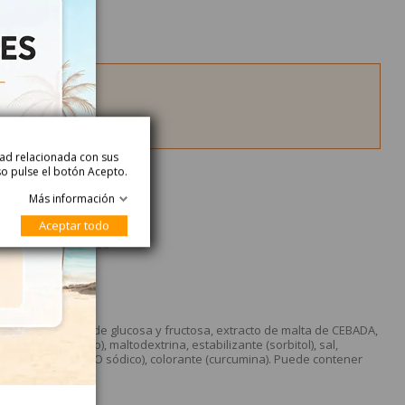
idad relacionada con sus
so pulse el botón Acepto.
Más información
Aceptar todo
alle del Producto
ón?
, dextrosa, jarabe de glucosa y fructosa, extracto de malta de CEBADA,
fato monocálcico), maltodextrina, estabilizante (sorbitol), sal,
rina (METABISULFITO sódico), colorante (curcumina). Puede contener