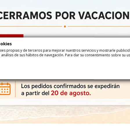
Añadir
Haga su pedido ahora y recíbalo...
entre
24-08-2026
y
25-08-2026
con
Correos Express
entre
25-08-2026
y
26-08-2026
con
Correos Express Baleares
ookies
ookies propias y de terceros para mejorar nuestros servicios y mostrarle public
 análisis de sus hábitos de navegación. Para dar su consentimiento sobre su u
Descripción
Det
Galletas Bocaditos Limón 150gr 15 paquetes Cuétara
¿Qué ingredientes tienen las Galletas Bocaditos Lim
Harina de TRIGO, aceites vegetales (palma, girasol alto oleico), azúcar
gasificantes (carbonatos de amonio y de sodio), corrector de acidez (fos
emulgente (lecitina), levadura, aroma, agente de tratamiento de la ha
LECHE, SOJA, HUEVOS.