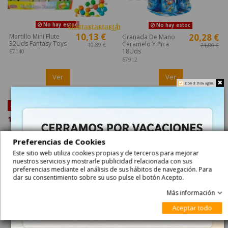
star
star
star
star_border
star_border
No hay estoc
No hay estoc
10,13 €
20,28 €
Martillo Mini Flute
Granada De Mano
32Uds Fantasy Toys
Caramelo Y Pica
10,89 €
21,80 €
18Uds
67140
67912
Ver
Ver
Do not show again.
-7%
¡Disponible sólo en Internet!
-7%
Preferencias de Cookies
Este sitio web utiliza cookies propias y de terceros para mejorar
nuestros servicios y mostrarle publicidad relacionada con sus
preferencias mediante el análisis de sus hábitos de navegación. Para
dar su consentimiento sobre su uso pulse el botón Acepto.
Más información
Aceptar todo
star
star
star
star
star
No hay estoc
No hay estoc