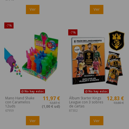
Ver
Ver
-7%
¡Disponible sólo en Internet!
-7%
No hay estoc
No hay estoc
11,97 €
12,83 €
Mano Hand Shake
Álbum Starter Kings
con Caramelos
League con 3 sobres
12,87 €
13,80 €
12uds
de cartas
(1,00 € ud)
67959
87302
Ver
Ver