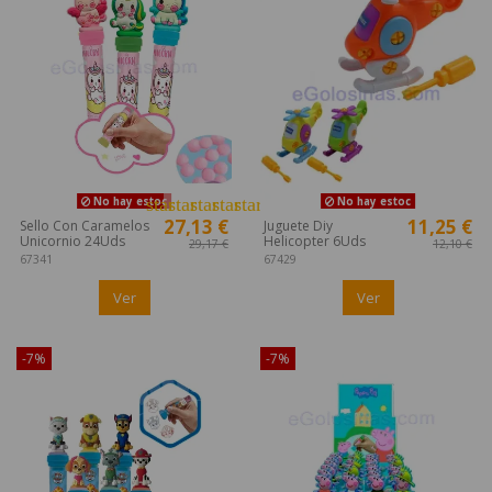
star
star
star
star
star
No hay estoc
No hay estoc
27,13 €
11,25 €
Sello Con Caramelos
Juguete Diy
Unicornio 24Uds
Helicopter 6Uds
29,17 €
12,10 €
67341
67429
Ver
Ver
-7%
-7%