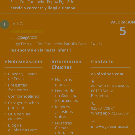
Sello Con Caramelos Peppa Pig 12Uds
servicio correcto y llegó a tiempo
VALORACIÓN
J
Jordi C.
5
star
star
star
star
star
20/06/2023
date_range
Juego De Agua Con Caramelos Patrulla Canina 24Uds
les encantó en la fiesta infantil
eGolosinas.com
Información
Contacto
Chuches
Plazos y Gastos
eGolosinas.com
de Envío
Nuestras
marcas
Preguntas
c/Ripolles 18 Nave 92
frecuentes
08130 Santa
Novedades
Perpetua
en Golosinas
Confidencialidad
y Caramelos
Escoger chuches
Mejores
por color
935704708 //
golosinas
Whatsapp 722727361
Que son las
online
cookies
Nuestras
Blog de
info@egolosinas.com
últimas
eGolosinas.com
ofertas en