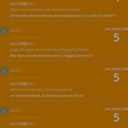
20/06/2023
date_range
Sello Con Caramelos Patrulla Canina 24Uds
Divertido para la fiesta que organizamos y todo un éxito!!
VALORACIÓN
J
Jordi C.
5
star
star
star
star
star
20/06/2023
date_range
Juego De Agua Con Caramelos Peppa Pig 24Uds
Mis hijos están encantados y regalo perfecto
VALORACIÓN
J
Jordi C.
5
star
star
star
star
star
20/06/2023
date_range
Sello Con Caramelos Unicornio 24Uds
os recomendaré. A tiempo para la fiesta
VALORACIÓN
J
Jordi C.
5
star
star
star
star
star
20/06/2023
date_range