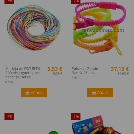
-7%
-7%
5,53 €
37,13 €
Madeja de ESCUBIDU
Pulseras Zippin
200uds juguete para
Bandz 25Uds
5,95 €
39,93 €
hacer pulseras
85011
82040
Añadir
Añadir
¡Disponible sólo en Internet!
¡Disponible sólo en Internet!
-7%
-7%