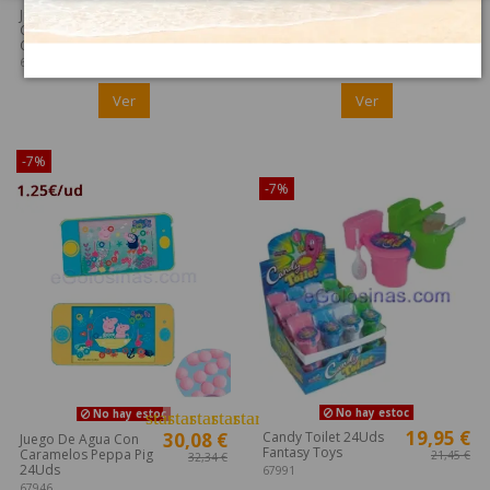
30,08 €
9,00 €
Juego De Agua Con
Molinillo Caracol
Caramelos Patrulla
30Uds Popkidz
32,34 €
9,68 €
Canina 24Uds
67445
67945
Ver
Ver
-7%
¡Disponible sólo en Internet!
-7%
No hay estoc
star
star
star
star
star
No hay estoc
19,95 €
30,08 €
Candy Toilet 24Uds
Juego De Agua Con
Fantasy Toys
Caramelos Peppa Pig
21,45 €
32,34 €
24Uds
67991
67946