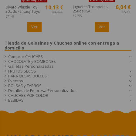
No hay estoc
6,04 €
10,13 €
Juguetes Trompetas
Silvato Whistle Toy
25uds JISA
30Uds Fantasy Toys
6,50 €
10,89 €
82255
67147
Ver
Ver
Tienda de Golosinas y Chuches online con entrega a
domicilio
Comprar CHUCHES
CHOCOLATE y BOMBONES
Galletas Personalizadas
FRUTOS SECOS
PARA MESAS DULCES
Eventos
BOLSAS y TARROS
Detalles de Empresa Personalizados
CHUCHES POR COLOR
BEBIDAS