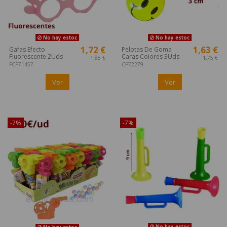
No hay estoc
No hay estoc
1,72 €
1,63 €
Gafas Efecto
Pelotas De Goma
Fluorescente 2Uds
Caras Colores 3Uds
1,85 €
1,75 €
FCP71457
CP72279
Ver
Ver
¡Disponible sólo en Internet!
¡Disponible sólo en Internet!
-7%
-7%
No hay estoc