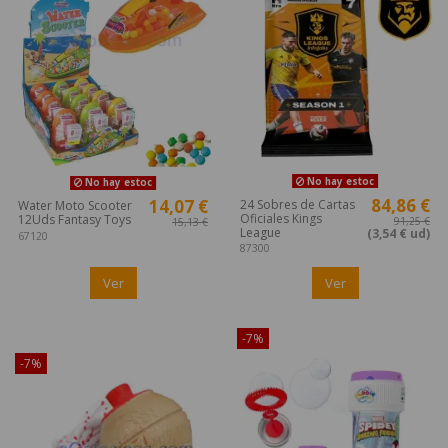
No hay estoc
No hay estoc
84,86 €
14,07 €
24 Sobres de Cartas
Water Moto Scooter
Oficiales Kings
12Uds Fantasy Toys
91,25 €
15,13 €
League
(3,54 € ud)
67120
87300
Ver
Ver
¡Disponible sólo en Internet!
-7%
-7%