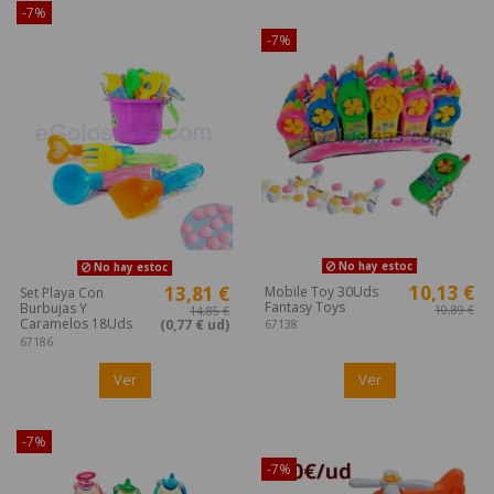
-7%
¡Disponible sólo en Internet!
-7%
No hay estoc
No hay estoc
10,13 €
13,81 €
Mobile Toy 30Uds
Set Playa Con
Fantasy Toys
Burbujas Y
10,89 €
14,85 €
Caramelos 18Uds
(0,77 € ud)
67138
67186
Ver
Ver
-7%
¡Disponible sólo en Internet!
-7%