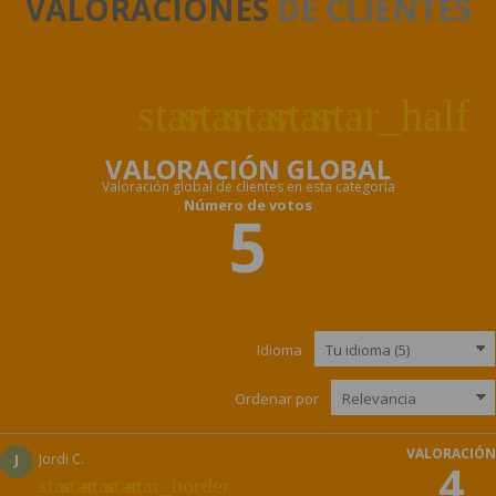
VALORACIONES
DE CLIENTES
star
star
star
star
star_half
VALORACIÓN GLOBAL
Valoración global de clientes en esta categoría
Número de votos
5
Idioma
Ordenar por
VALORACIÓN
J
Jordi C.
4
star
star
star
star
star_border