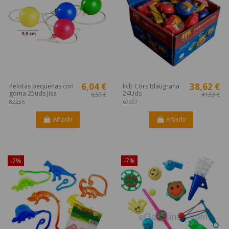
6,04 €
38,62 €
Pelotas pequeñas con
Fcb Cors Blaugrana
goma 25uds Jisa
24Uds
6,50 €
41,53 €
82256
67907
Añadir
Añadir
¡Disponible sólo en Internet!
¡Disponible sólo en Internet!
-7%
-7%