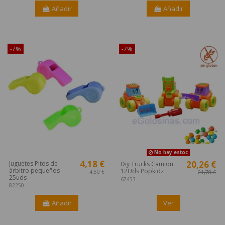
Añadir
Añadir
¡Disponible sólo en Internet!
¡Disponible sólo en Internet!
-7%
-7%
No hay estoc
4,18 €
20,26 €
Juguetes Pitos de
Diy Trucks Camion
árbitro pequeños
12Uds Popkidz
4,50 €
21,78 €
25uds
67453
82250
Añadir
Ver