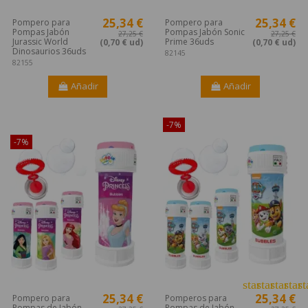
25,34 €
25,34 €
Pompero para
Pompero para
Pompas Jabón
Pompas Jabón Sonic
27,25 €
27,25 €
Jurassic World
Prime 36uds
(0,70 € ud)
(0,70 € ud)
Dinosaurios 36uds
82145
82155
Añadir
Añadir
¡Disponible sólo en Internet!
-7%
-7%
star
star
star
star
st
25,34 €
25,34 €
Pompero para
Pomperos para
Pompas de Jabón
Pompas de Jabón