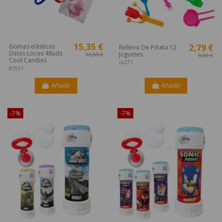
15,35 €
2,79 €
Gomas elásticas
Relleno De Piñata 12
Dinos Locos 48uds
Juguetes
16,50 €
3,00 €
Cool Candies
rp271
82531
Añadir
Añadir
-7%
-7%