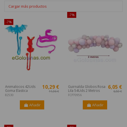
Cargar más productos
¡Disponible sólo en Internet!
-7%
-7%
10,29 €
6,05 €
Animalocos 42Uds
Guirnalda Globos Rosa
Goma Elastica
Lila 54Uds 2 Metros
11,06 €
6,50 €
82530
FCP70956
Añadir
Añadir
¡Disponible sólo en Internet!
¡Disponible sólo en Internet!