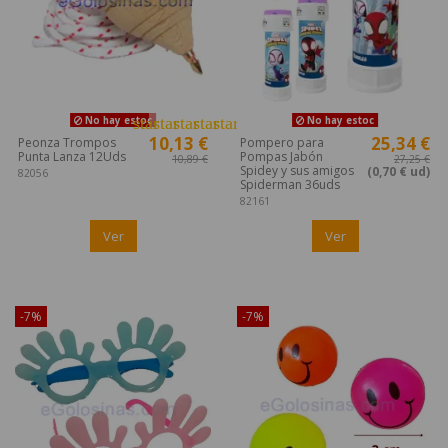
star
star
star
star
star_border
No hay estoc
No hay estoc
10,13 €
25,34 €
Peonza Trompos
Pompero para
Punta Lanza 12Uds
Pompas Jabón
10,89 €
27,25 €
Spidey y sus amigos
(0,70 € ud)
82056
Spiderman 36uds
82161
Ver
Ver
¡Disponible sólo en Internet!
¡Disponible sólo en Internet!
-7%
-7%