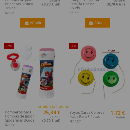
27,25 €
27,25 €
Princesas Disney
Patrulla Canina
(0,70 € ud)
(0,70 € ud)
36uds
36uds
82142
82146
Añadir
Añadir
¡Disponible sólo en Internet!
¡Disponible sólo en Internet!
-7%
-7%
star
star
star
star
star
25,34 €
1,72 €
Pomperos para
Yoyos Caras Colores
Pompas de Jabón
4Uds Para Piñatas
27,25 €
1,85 €
Spiderman 36uds
(0,70 € ud)
FE14321
82143