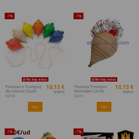
¡Disponible sólo en Internet!
¡Disponible sólo en Internet!
-7%
-7%
No hay estoc
No hay estoc
10,13 €
10,13 €
Peonzas o Trompos
Peonzas Trompos
de colores 12uds
Normales 12Uds
10,89 €
10,89 €
82058
82055
Ver
Ver
¡Disponible sólo en Internet!
¡Disponible sólo en Internet!
-7%
-7%